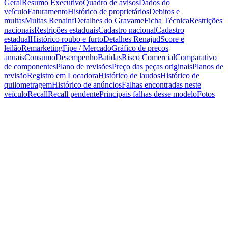
Geral
Resumo Executivo
Quadro de avisos
Dados do
veículo
Faturamento
Histórico de proprietários
Debitos e
multas
Multas Renainf
Detalhes do Gravame
Ficha Técnica
Restrições
nacionais
Restrições estaduais
Cadastro nacional
Cadastro
estadual
Histórico roubo e furto
Detalhes Renajud
Score e
leilão
Remarketing
Fipe / Mercado
Gráfico de preços
anuais
Consumo
Desempenho
Batidas
Risco Comercial
Comparativo
de componentes
Plano de revisões
Preço das peças originais
Planos de
revisão
Registro em Locadora
Histórico de laudos
Histórico de
quilometragem
Histórico de anúncios
Falhas encontradas neste
veículo
Recall
Recall pendente
Principais falhas desse modelo
Fotos