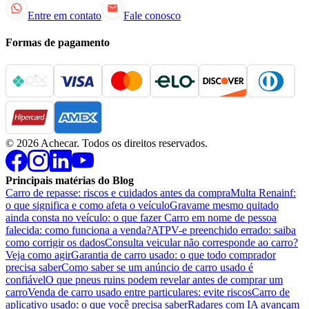
Entre em contato
Fale conosco
Formas de pagamento
©
2026
Achecar. Todos os direitos reservados.
Principais matérias do Blog
Carro de repasse: riscos e cuidados antes da compra
Multa Renainf:
o que significa e como afeta o veículo
Gravame mesmo quitado
ainda consta no veículo: o que fazer
Carro em nome de pessoa
falecida: como funciona a venda?
ATPV-e preenchido errado: saiba
como corrigir os dados
Consulta veicular não corresponde ao carro?
Veja como agir
Garantia de carro usado: o que todo comprador
precisa saber
Como saber se um anúncio de carro usado é
confiável
O que pneus ruins podem revelar antes de comprar um
carro
Venda de carro usado entre particulares: evite riscos
Carro de
aplicativo usado: o que você precisa saber
Radares com IA avançam