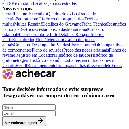
em SP e mudam fiscalização nas estradas
Nossos serviços
Geral
Resumo Executivo
Quadro de avisos
Dados do
veículo
Faturamento
Histórico de proprietários
Debitos e
multas
Multas Renainf
Detalhes do Gravame
Ficha Técnica
Restrições
nacionais
Restrições estaduais
Cadastro nacional
Cadastro
estadual
Histórico roubo e furto
Detalhes Renajud
Score e
leilão
Remarketing
Fipe / Mercado
Gráfico de preços
anuais
Consumo
Desempenho
Batidas
Risco Comercial
Comparativo
de componentes
Plano de revisões
Preço das peças originais
Planos de
revisão
Registro em Locadora
Histórico de laudos
Histórico de
quilometragem
Histórico de anúncios
Falhas encontradas neste
veículo
Recall
Recall pendente
Principais falhas desse modelo
Fotos
Tome decisões informadas e evite surpresas
desagradáveis na compra do seu próximo carro
Me cadastrar agora