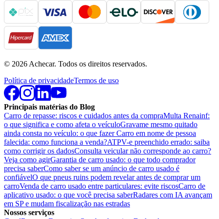
©
2026
Achecar. Todos os direitos reservados.
Política de privacidade
Termos de uso
Principais matérias do Blog
Carro de repasse: riscos e cuidados antes da compra
Multa Renainf:
o que significa e como afeta o veículo
Gravame mesmo quitado
ainda consta no veículo: o que fazer
Carro em nome de pessoa
falecida: como funciona a venda?
ATPV-e preenchido errado: saiba
como corrigir os dados
Consulta veicular não corresponde ao carro?
Veja como agir
Garantia de carro usado: o que todo comprador
precisa saber
Como saber se um anúncio de carro usado é
confiável
O que pneus ruins podem revelar antes de comprar um
carro
Venda de carro usado entre particulares: evite riscos
Carro de
aplicativo usado: o que você precisa saber
Radares com IA avançam
em SP e mudam fiscalização nas estradas
Nossos serviços