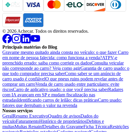
©
2026
Achecar. Todos os direitos reservados.
Principais matérias do Blog
Gravame mesmo quitado ainda consta no veículo: o que fazer
Carro
em nome de pessoa falecida: como funciona a venda?
ATPV-e
preenchido errado: saiba como corrigir os dados
Consulta veicular
não corresponde ao carro? Veja como agir
Garantia de carro usado: o
que todo comprador precisa saber
Como saber se um anúncio de
carro usado é confiável
O que pneus ruins podem revelar antes de
comprar um carro
Venda de carro usado entre particulares: evite
riscos
Carro de aplicativo usado: o que você precisa saber
Radares
com IA avançam em SP e mudam fiscalização nas
estradas
Identificando carros de leilão: dicas práticas
Carro usado:
fatores que derrubam o valor na revenda
Nossos serviços
Geral
Resumo Executivo
Quadro de avisos
Dados do
veículo
Faturamento
Histórico de proprietários
Debitos e
multas
Multas Renainf
Detalhes do Gravame
Ficha Técnica
Restrições
nacionais
Restrições estaduais
Cadastro nacional
Cadastro