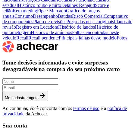
estadual
Histórico roubo e furto
Detalhes Renajud
Score e
leilão
Remarketing
Fipe / Mercado
Gráfico de preços
anuais
Consumo
Desempenho
Batidas
Risco Comercial
Comparativo
de componentes
Plano de revisões
Preço das peças originais
Planos de
revisão
Registro em Locadora
Histórico de laudos
Histórico de
quilometragem
Histórico de anúncios
Falhas encontradas neste
veículo
Recall
Recall pendente
Principais falhas desse modelo
Fotos
Tome decisões informadas e evite surpresas
desagradáveis na compra do seu próximo carro
Me cadastrar agora
Ao continuar, você concorda com os
termos de uso
e a
política de
privacidade
da Achecar.
Sua conta